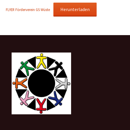
Herunterladen
FLYER Förderverein GS Wüste