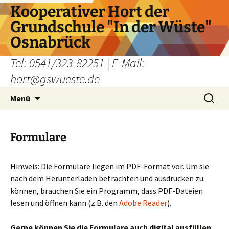
Zum
Kooperativer Hort der
Inhalt
Grundschule "In der Wüste"
springen
Osnabrück
Tel: 0541/323-82251 | E-Mail:
hort@gswueste.de
Suchen
Menü
nach:
Formulare
Hinweis:
Die Formulare liegen im PDF-Format vor. Um sie
nach dem Herunterladen betrachten und ausdrucken zu
können, brauchen Sie ein Programm, dass PDF-Dateien
lesen und öffnen kann (z.B. den
Adobe Reader
).
Gerne können Sie die Formulare auch digital ausfüllen