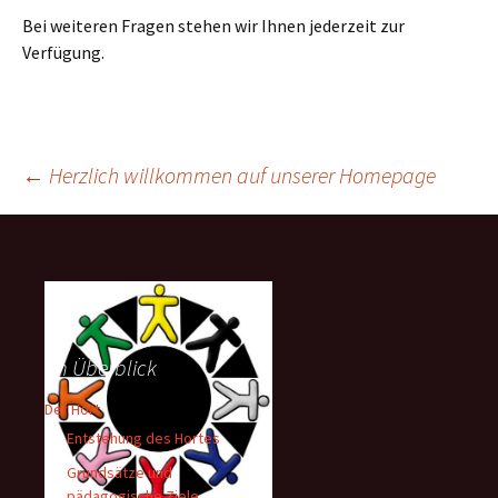
Bei weiteren Fragen stehen wir Ihnen jederzeit zur
Verfügung.
Beitragsnavigation
←
Herzlich willkommen auf unserer Homepage
Im Überblick
Der Hort
Entstehung des Hortes
Grundsätze und
pädagogische Ziele