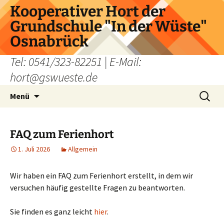
Zum
Kooperativer Hort der
Inhalt
Grundschule "In der Wüste"
springen
Osnabrück
Tel: 0541/323-82251 | E-Mail:
hort@gswueste.de
Suchen
Menü
nach:
FAQ zum Ferienhort
1. Juli 2026
Allgemein
Wir haben ein FAQ zum Ferienhort erstellt, in dem wir
versuchen häufig gestellte Fragen zu beantworten.
Sie finden es ganz leicht
hier
.